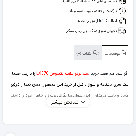
پشتیبانی عالی ۲۴ ساعته، ۷ روز هفته
LX570
با
بازگشت وجه در صورت عدم رضایت
گارانتی
اصالت کالاها از برترین برندها
تحویل سریع در کمترین زمان ممکن
توضیحات
نظرات (0)
اگر شما هم قصد خرید
لنت ترمز عقب لکسوس LX570
را دارید. حتما
یک سری دغدغه و سوال، قبل از خرید این محصول ذهن شما را درگیر
کرده و بابت هرکدام از این سوال ها نگرانی ویژه و خاص خود را دارید.
نمایش بیشتر
اینکه این لنت ترمزی که میخرم داستان سوت کشیدن و صدا
دادن را نداشته باشد؟
ترمز گیری خوب و سریعی دارد؟