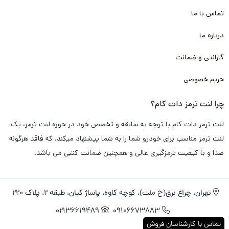
تماس با ما
همچون کربن، فایبر، متال و با توجه به پخت کوره ای مناسب و انجام
آزمایش های فنی متعدد برای
خودرو لکسوس LX570،
این محصول
درباره ما
داری
عملکرد ترمز گیری مناسب و سریع
می باشد. که همین ویژگی می
گارانتی و ضمانت
تواند از تصادفات جاده ای و شهری جلوگیری کند.
حریم خصوصی
و همین استفاده از مواد اولیه با کیفیت در تولید باعث می شود که
چرا لنت ترمز دات کام؟
این لنت ترمز دارای
طول عمر طولانی
باشد. و در این مدت زمان هیچ
لنت ترمز دات کام با توجه به سابقه و تخصص خود در حوزه لنت ترمز، یک
گونه
آسیبی به دیسک چرخ خودرو شما وارد نکند
. و شما را متحمل هزینه
لنت ترمز مناسب برای خودرو شما را به شما پیشنهاد میکند. که فاقد هرگونه
های بیشتر نکند.
صدا و با کیفیت ترمزگیری عالی و همچنین ضمانت کتبی می باشد.
علاوه بر آن باتوجه استفاده از تکنولوژی نانو و تکنولوژی های روز دنیا
تهران، چراغ برق(خ ملت)، کوچه کاوه، پاساژ کیان، طبقه 2، پلاک 220
در ساخت این لنت ترمز، باعث شده مواقعی که راننده به صورت
02136619489
09106673883
متناوب از ترمز استفاده می کند.
لنت داغ نکند
. و کارایی و عملکرد آن
تماس با کارشناسان فروش