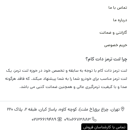
تماس با ما
همچون کربن، فایبر، متال و با توجه به پخت کوره ای مناسب و انجام
آزمایش های فنی متعدد برای
خودرو سری RX،
این محصول داری
درباره ما
عملکرد ترمز گیری مناسب و سریع
می باشد. که همین ویژگی می تواند
گارانتی و ضمانت
از تصادفات جاده ای و شهری جلوگیری کند.
حریم خصوصی
و همین استفاده از مواد اولیه با کیفیت در تولید باعث می شود که
چرا لنت ترمز دات کام؟
این لنت ترمز دارای
طول عمر طولانی
باشد. و در این مدت زمان هیچ
لنت ترمز دات کام با توجه به سابقه و تخصص خود در حوزه لنت ترمز، یک
گونه
آسیبی به دیسک چرخ خودرو شما وارد نکند
. و شما را متحمل هزینه
لنت ترمز مناسب برای خودرو شما را به شما پیشنهاد میکند. که فاقد هرگونه
های بیشتر نکند.
صدا و با کیفیت ترمزگیری عالی و همچنین ضمانت کتبی می باشد.
علاوه بر آن باتوجه استفاده از تکنولوژی نانو و تکنولوژی های روز دنیا
تهران، چراغ برق(خ ملت)، کوچه کاوه، پاساژ کیان، طبقه 2، پلاک 220
در ساخت این لنت ترمز، باعث شده مواقعی که راننده به صورت
02136619489
09106673883
متناوب از ترمز استفاده می کند.
لنت داغ نکند
. و کارایی و عملکرد آن
تماس با کارشناسان فروش