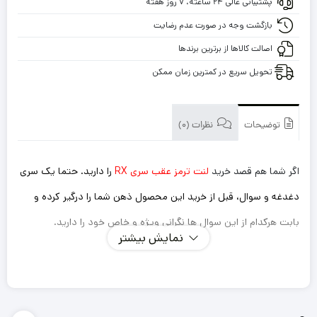
پشتیبانی عالی ۲۴ ساعته، ۷ روز هفته
RX
با
بازگشت وجه در صورت عدم رضایت
گارانتی
اصالت کالاها از برترین برندها
تحویل سریع در کمترین زمان ممکن
توضیحات
نظرات (0)
اگر شما هم قصد خرید
لنت ترمز عقب سری RX
را دارید. حتما یک سری
دغدغه و سوال، قبل از خرید این محصول ذهن شما را درگیر کرده و
بابت هرکدام از این سوال ها نگرانی ویژه و خاص خود را دارید.
نمایش بیشتر
اینکه این لنت ترمزی که میخرم داستان سوت کشیدن و صدا
دادن را نداشته باشد؟
ترمز گیری خوب و سریعی دارد؟