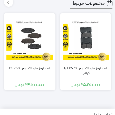
محصولات مرتبط
طول عمر کوتاهی نداشته باشد و مجبور باشم بعد از یک مدت
کوتاه دوباره لنت را تعویض کنم؟
لنتی که میخرم باعث آسیب زدین به دیسک چرخ خودرو من
نشود؟
در شرایطی که معمولا به صورت متناوب و زیاد از تزمز استفاده می
کنم، لنت داغ نشود و کارایی آن پایین نیاید؟
آیا لنتی که میخرم گارانتی دارد؟
لنت ترمز جلو لکسوس LX570 با
لنت ترمز جلو لکسوس GS250
برند این لنت ترمز چیست؟ ایرانی است یا خارجی؟
گارانتی
و مهم تر از همه جایی که
این لنت
را تهیه میکنم معتبر است؟
25,250,000
تومان
24,500,000
تومان
به شما بابت تک تک این دغدغه ها و سوال ها حق می دهیم .
ما در تیم لنت ترمز دات کام و باتوجه به تجربه و شناختی که سال ها
تماس با ما