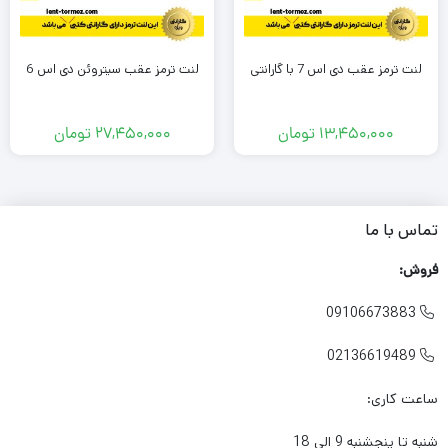
لنت ترمز عقب دی اس 7 با گارانتی
لنت ترمز عقب سیتروئن دی اس 6
13,450,000
تومان
27,450,000
تومان
تماس با ما
فروش:
09106673883

02136619489

ساعت کاری:
شنبه تا پنجشنبه 9 الی 18