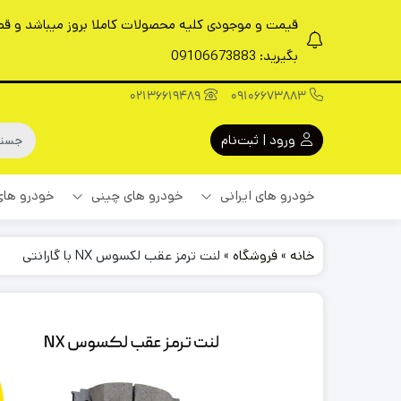
قیمت و موجودی کلیه محصولات کاملا بروز میباشد و قطعا
بگیرید: 09106673883
02136619489
09106673883
ورود | ثبت‌نام
خودرو های ایرانی
خودرو های چینی
خودرو های
خانه
»
فروشگاه
»
لنت ترمز عقب لکسوس NX با گارانتی