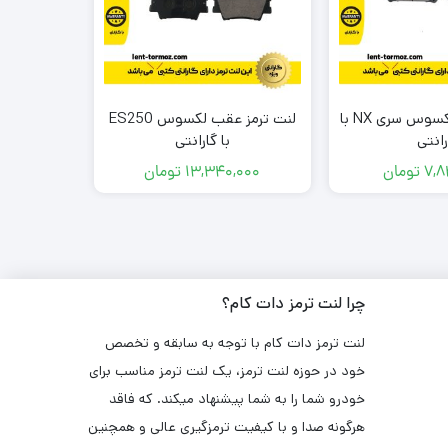
لنت ترمز جلو لکسوس سری NX با
لنت ترمز عقب لکسوس ES250
رانتی
با گارانتی
7,8
تومان
13,340,000
تومان
,000
چرا لنت ترمز دات کام؟
لنت ترمز دات کام با توجه به سابقه و تخصص
خود در حوزه لنت ترمز، یک لنت ترمز مناسب برای
خودرو شما را به شما پیشنهاد میکند. که فاقد
هرگونه صدا و با کیفیت ترمزگیری عالی و همچنین