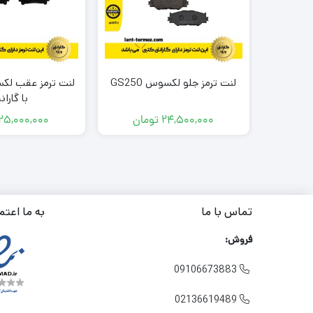
لنت ترمز جلو لکسوس GS250
با گاران
24,500,000
تومان
25,000,000
تماس با ما
به ما اعتم
فروش:
09106673883

02136619489
