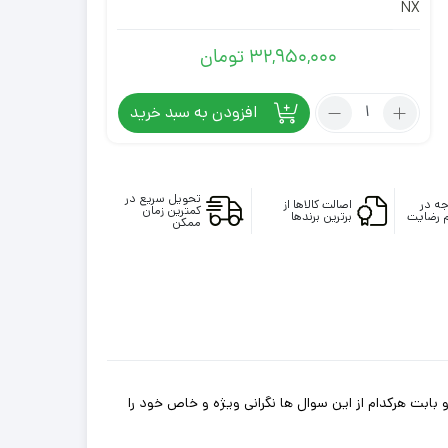
NX
32,950,000
تومان
تعداد:
افزودن به سبد خرید
لنت
ترمز
عقب
لکسوس
تحویل سریع در
ه در
اصالت کالاها از
کمترین زمان
 رضایت
برترین برندها
NX
ممکن
با
گارانتی
بابت هرکدام از این سوال ها نگرانی ویژه و خاص خود را