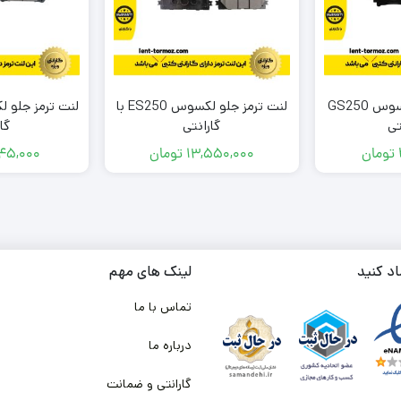
لنت ترمز عقب لکسوس GS250
لنت ترمز جلو لکسوس ES250 با
تی
گارانتی
گا
تومان
13,550,000
تومان
45,000
اد کنید
لینک های مهم
تماس با ما
درباره ما
گارانتی و ضمانت