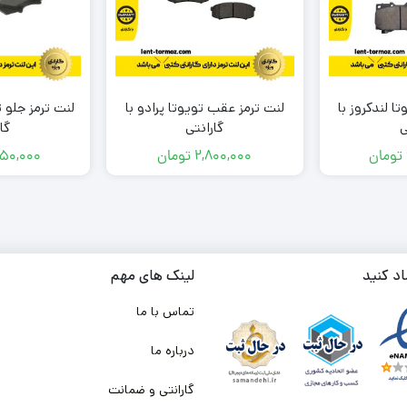
ا لندکروز با
لنت ترمز عقب تویوتا پرادو با
لنت ترمز جلو ت
ی
گارانتی
گا
تومان
2,800,000
تومان
950,000
اد کنید
لینک های مهم
تماس با ما
درباره ما
گارانتی و ضمانت