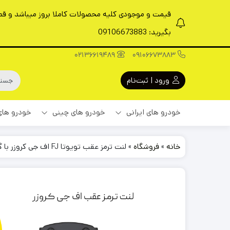
قیمت و موجودی کلیه محصولات کاملا بروز میباشد و قطعا
بگیرید: 09106673883
02136619489
09106673883
ورود | ثبت‌نام
خودرو های ایرانی
خودرو های چینی
خودرو های
خانه
»
فروشگاه
»
لنت ترمز عقب تویوتا FJ اف جی کروزر با گارانتی