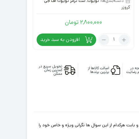
دسته‌بندی‌ها:
تویوتا
,
لنت ترمز تویوتا اف جی
در
امتیازدهی
کروزر
مشتری
2,800,000
تومان
تعداد:
افزودن به سبد خرید
لنت
ترمز
عقب
تویوتا
تحویل سریع در
ه در
اصالت کالاها از
کمترین زمان
 رضایت
برترین برندها
FJ
ممکن
اف
جی
کروزر
با
گارانتی
 بابت هرکدام از این سوال ها نگرانی ویژه و خاص خود را