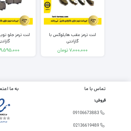
لنت ترمز عقب هایلوکس با
لنت ترمز جلو تویوت
گارانتی
گارانت
7,000,000
تومان
9,595,000
تماس با ما
به ما اعتم
فروش:
09106673883

02136619489
