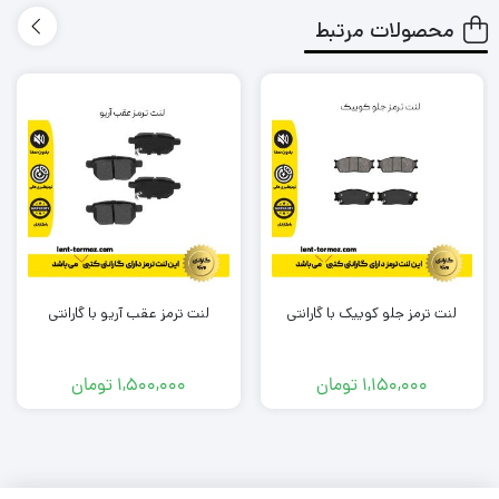
ترمز گیری خوب و سریعی دارد؟
محصولات مرتبط
طول عمر کوتاهی نداشته باشد و مجبور باشم بعد از یک مدت
کوتاه دوباره لنت را تعویض کنم؟
لنتی که میخرم باعث آسیب زدین به دیسک چرخ خودرو من
نشود؟
در شرایطی که معمولا به صورت متناوب و زیاد از تزمز استفاده می
کنم، لنت داغ نشود و کارایی آن پایین نیاید؟
آیا لنتی که میخرم گارانتی دارد؟
لنت ترمز جلو کوییک با گارانتی
لنت ترمز عقب آریو با گارانتی
برند این لنت ترمز چیست؟ ایرانی است یا خارجی؟
و مهم تر از همه جایی که
این لنت
را تهیه میکنم معتبر است؟
1,150,000
تومان
1,500,000
تومان
به شما بابت تک تک این دغدغه ها و سوال ها حق می دهیم .
ما در تیم لنت ترمز دات کام و باتوجه به تجربه و شناختی که سال ها