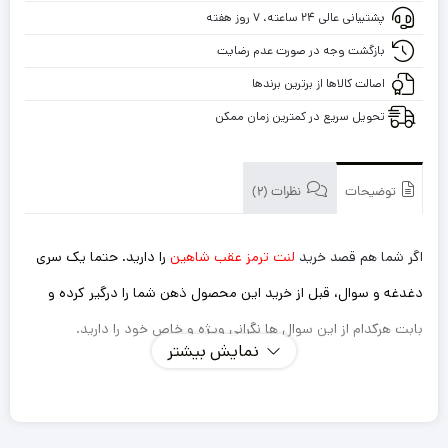
شاهین
پشتیبانی عالی ۲۴ ساعته، ۷ روز هفته
با
گارانتی
بازگشت وجه در صورت عدم رضایت
اصالت کالاها از برترین برندها
تحویل سریع در کمترین زمان ممکن
توضیحات
نظرات (2)
اگر شما هم قصد خرید
لنت ترمز عقب شاهین
را دارید. حتما یک سری
دغدغه و سوال، قبل از خرید این محصول ذهن شما را درگیر کرده و
بابت هرکدام از این سوال ها نگرانی ویژه و خاص خود را دارید.
نمایش بیشتر
اینکه این لنت ترمزی که میخرم داستان سوت کشیدن و صدا
دادن را نداشته باشد؟