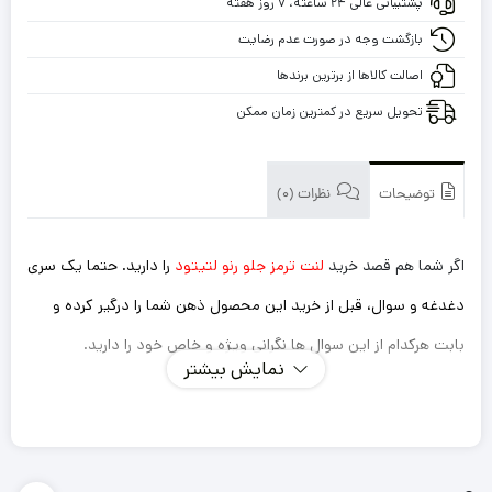
پشتیبانی عالی ۲۴ ساعته، ۷ روز هفته
لتیتود
با
بازگشت وجه در صورت عدم رضایت
گارانتی
اصالت کالاها از برترین برندها
تحویل سریع در کمترین زمان ممکن
توضیحات
نظرات (0)
اگر شما هم قصد خرید
لنت ترمز جلو رنو لتیتود
را دارید. حتما یک سری
دغدغه و سوال، قبل از خرید این محصول ذهن شما را درگیر کرده و
بابت هرکدام از این سوال ها نگرانی ویژه و خاص خود را دارید.
نمایش بیشتر
اینکه این لنت ترمزی که میخرم داستان سوت کشیدن و صدا
دادن را نداشته باشد؟
ترمز گیری خوب و سریعی دارد؟