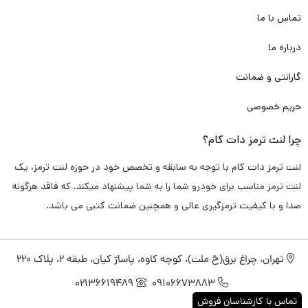
تماس با ما
همچون کربن، فایبر، متال و با توجه به پخت کوره ای مناسب و انجام
آزمایش های فنی متعدد برای
خودرو رنو لتیتود،
این محصول داری
درباره ما
عملکرد ترمز گیری مناسب و سریع
می باشد. که همین ویژگی می تواند
گارانتی و ضمانت
از تصادفات جاده ای و شهری جلوگیری کند.
حریم خصوصی
و همین استفاده از مواد اولیه با کیفیت در تولید باعث می شود که
چرا لنت ترمز دات کام؟
این لنت ترمز دارای
طول عمر طولانی
باشد. و در این مدت زمان هیچ
لنت ترمز دات کام با توجه به سابقه و تخصص خود در حوزه لنت ترمز، یک
گونه
آسیبی به دیسک چرخ خودرو شما وارد نکند
. و شما را متحمل هزینه
لنت ترمز مناسب برای خودرو شما را به شما پیشنهاد میکند. که فاقد هرگونه
های بیشتر نکند.
صدا و با کیفیت ترمزگیری عالی و همچنین ضمانت کتبی می باشد.
علاوه بر آن باتوجه استفاده از تکنولوژی نانو و تکنولوژی های روز دنیا
تهران، چراغ برق(خ ملت)، کوچه کاوه، پاساژ کیان، طبقه 2، پلاک 220
در ساخت این لنت ترمز، باعث شده مواقعی که راننده به صورت
02136619489
09106673883
متناوب از ترمز استفاده می کند.
لنت داغ نکند
. و کارایی و عملکرد آن
تماس با کارشناسان فروش