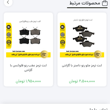
محصولات مرتبط
طول عمر کوتاهی نداشته باشد و مجبور باشم بعد از یک مدت
کوتاه دوباره لنت را تعویض کنم؟
لنتی که میخرم باعث آسیب زدین به دیسک چرخ خودرو من
نشود؟
در شرایطی که معمولا به صورت متناوب و زیاد از تزمز استفاده می
کنم، لنت داغ نشود و کارایی آن پایین نیاید؟
آیا لنتی که میخرم گارانتی دارد؟
لنت ترمز جلو رنو داستر با گارانتی
لنت ترمز عقب رنو فلوئنس با
برند این لنت ترمز چیست؟ ایرانی است یا خارجی؟
گارانتی
و مهم تر از همه جایی که
این لنت
را تهیه میکنم معتبر است؟
2,500,000
تومان
1,950,000
تومان
به شما بابت تک تک این دغدغه ها و سوال ها حق می دهیم .
ما در تیم لنت ترمز دات کام و باتوجه به تجربه و شناختی که سال ها
تماس با ما