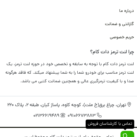
به صورت اختصاصی برای لنت ترمز دات کام تامین و تولید کرده اند که
درباره ما
دقیقا پاسخگو تمامی دغدغه و سوال های شما باشد.
گارانتی و ضمانت
پس به خاطر همین موضوع، با خیال راحت این محصول را برای شما
حریم خصوصی
گارانتی
می کنیم.
چرا لنت ترمز دات کام؟
لنت ترمز عقب پورشه کیمن
تامین شده در لنت ترمز دات کام به
لنت ترمز دات کام با توجه به سابقه و تخصص خود در حوزه لنت ترمز، یک
صورت تضمینی
فاقد هرگونه سوت کشیدن و صدا اضافی
می باشد. و
لنت ترمز مناسب برای خودرو شما را به شما پیشنهاد میکند. که فاقد هرگونه
دقیقا مطابق استاندارد های کارخانه
خودرو پورشه کیمن
طراحی و تولید
صدا و با کیفیت ترمزگیری عالی و همچنین ضمانت کتبی می باشد.
شده است.
تهران، چراغ برق(خ ملت)، کوچه کاوه، پاساژ کیان، طبقه 2، پلاک 220
راجب عملکرد ترمزگیری سریع و خوب هم باید خدمتتان عرض کنم با
02136619489
09106673883
توجه به تکنولوژی های روز، همچون نانو و مواد اولیه به کار رفته
تماس با کارشناسان فروش
همچون کربن، فایبر، متال و با توجه به پخت کوره ای مناسب و انجام
تمامی حقوق برای لنت ترمز دات کام محفوظ است.