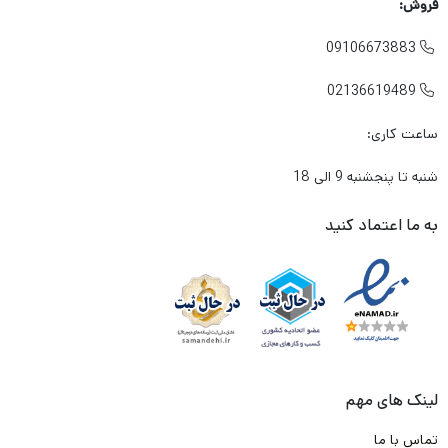
فروش:
لنتی که میخرم باعث آسیب زدین به دیسک چرخ خودرو من
09106673883

نشود؟
02136619489

در شرایطی که معمولا به صورت متناوب و زیاد از تزمز استفاده می
ساعت کاری:
کنم، لنت داغ نشود و کارایی آن پایین نیاید؟
شنبه تا پنجشنبه 9 الی 18
آیا لنتی که میخرم گارانتی دارد؟
برند این لنت ترمز چیست؟ ایرانی است یا خارجی؟
به ما اعتماد کنید
و مهم تر از همه جایی که
این لنت
را تهیه میکنم معتبر است؟
به شما بابت تک تک این دغدغه ها و سوال ها حق می دهیم .
ما در تیم لنت ترمز دات کام و باتوجه به تجربه و شناختی که سال ها
از بازار لنت ترمز داریم. وارد کننده ها و تولیدکننده های با کیفیت لنت
لینک های مهم
ترمز را پیدا کرده ایم. و طبق قرارداد که با آن ها انجام شده، محصولی را
تماس با ما