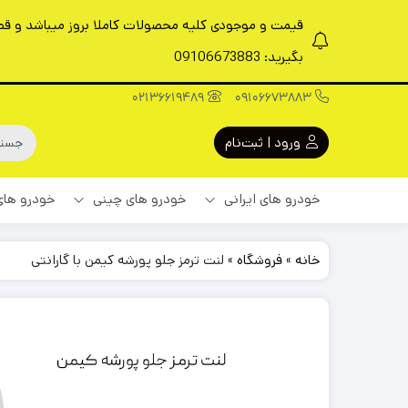
قیمت و موجودی کلیه محصولات کاملا بروز میباشد و قطعا
بگیرید: 09106673883
02136619489
09106673883
ورود | ثبت‌نام
خودرو های ایرانی
خودرو های چینی
خودرو های
خانه
»
فروشگاه
»
لنت ترمز جلو پورشه کیمن با گارانتی