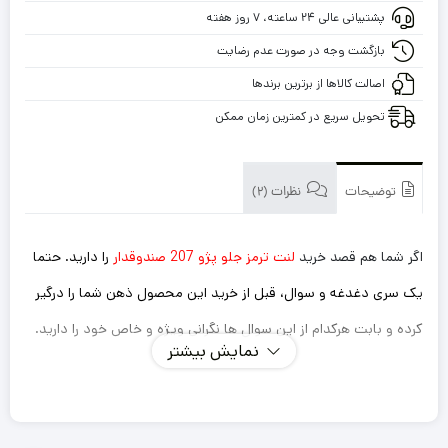
پژو
پشتیبانی عالی ۲۴ ساعته، ۷ روز هفته
207
صندوقدار
بازگشت وجه در صورت عدم رضایت
با
اصالت کالاها از برترین برندها
گارانتی
تحویل سریع در کمترین زمان ممکن
توضیحات
نظرات (2)
اگر شما هم قصد خرید
لنت ترمز جلو پژو 207 صندوقدار
را دارید. حتما
یک سری دغدغه و سوال، قبل از خرید این محصول ذهن شما را درگیر
کرده و بابت هرکدام از این سوال ها نگرانی ویژه و خاص خود را دارید.
نمایش بیشتر
اینکه این لنت ترمزی که میخرم داستان سوت کشیدن و صدا
دادن را نداشته باشد؟