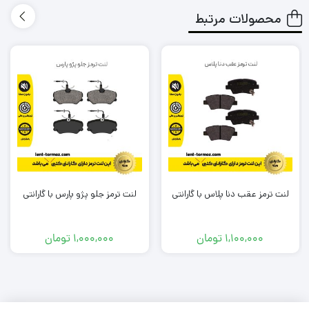
ترمز گیری خوب و سریعی دارد؟
محصولات مرتبط
طول عمر کوتاهی نداشته باشد و مجبور باشم بعد از یک مدت
کوتاه دوباره لنت را تعویض کنم؟
لنتی که میخرم باعث آسیب زدین به دیسک چرخ خودرو من
نشود؟
در شرایطی که معمولا به صورت متناوب و زیاد از تزمز استفاده می
کنم، لنت داغ نشود و کارایی آن پایین نیاید؟
آیا لنتی که میخرم گارانتی دارد؟
لنت ترمز عقب دنا پلاس با گارانتی
لنت ترمز جلو پژو پارس با گارانتی
برند این لنت ترمز چیست؟ ایرانی است یا خارجی؟
و مهم تر از همه جایی که
این لنت
را تهیه میکنم معتبر است؟
1,100,000
تومان
1,000,000
تومان
به شما بابت تک تک این دغدغه ها و سوال ها حق می دهیم .
ما در تیم لنت ترمز دات کام و باتوجه به تجربه و شناختی که سال ها