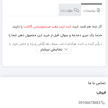
توضیحات
نظرات (0)
اگر شما هم قصد خرید
لنت ترمز عقب میتسوبیشی گالانت
را دارید.
حتما یک سری دغدغه و سوال، قبل از خرید این محصول ذهن شما را
درگیر کرده و بابت هرکدام از این سوال ها نگرانی ویژه و خاص خود را
نمایش بیشتر
دارید.
اینکه این لنت ترمزی که میخرم داستان سوت کشیدن و صدا
دادن را نداشته باشد؟
ترمز گیری خوب و سریعی دارد؟
تماس با ما
طول عمر کوتاهی نداشته باشد و مجبور باشم بعد از یک مدت
فروش:
کوتاه دوباره لنت را تعویض کنم؟
09106673883
