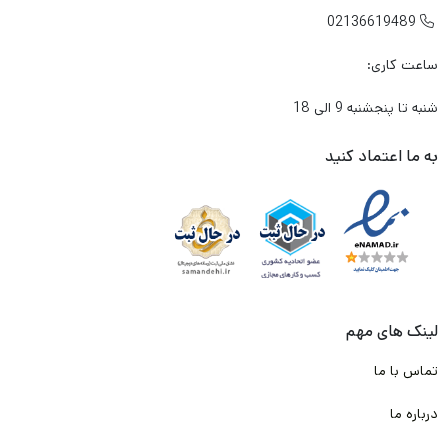
لنتی که میخرم باعث آسیب زدین به دیسک چرخ خودرو من
02136619489

نشود؟
ساعت کاری:
در شرایطی که معمولا به صورت متناوب و زیاد از تزمز استفاده می
شنبه تا پنجشنبه 9 الی 18
کنم، لنت داغ نشود و کارایی آن پایین نیاید؟
آیا لنتی که میخرم گارانتی دارد؟
به ما اعتماد کنید
برند این لنت ترمز چیست؟ ایرانی است یا خارجی؟
و مهم تر از همه جایی که
این لنت
را تهیه میکنم معتبر است؟
به شما بابت تک تک این دغدغه ها و سوال ها حق می دهیم .
ما در تیم لنت ترمز دات کام و باتوجه به تجربه و شناختی که سال ها
لینک های مهم
از بازار لنت ترمز داریم. وارد کننده ها و تولیدکننده های با کیفیت لنت
تماس با ما
ترمز را پیدا کرده ایم. و طبق قرارداد که با آن ها انجام شده، محصولی را
درباره ما
به صورت اختصاصی برای لنت ترمز دات کام تامین و تولید کرده اند که