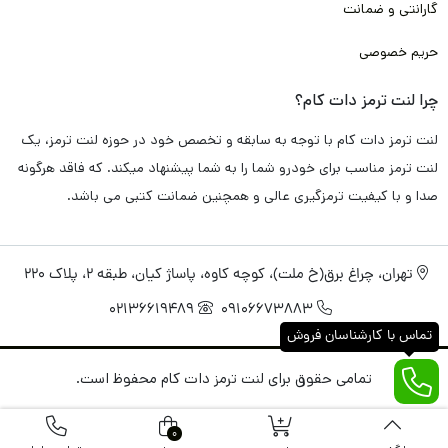
گارانتی و ضمانت
دقیقا پاسخگو تمامی دغدغه و سوال های شما باشد.
حریم خصوصی
پس به خاطر همین موضوع، با خیال راحت این محصول را برای شما
چرا لنت ترمز دات کام؟
گارانتی
می کنیم.
لنت ترمز دات کام با توجه به سابقه و تخصص خود در حوزه لنت ترمز، یک
لنت ترمز عقب میتسوبیشی گالانت
تامین شده در لنت ترمز دات کام
لنت ترمز مناسب برای خودرو شما را به شما پیشنهاد میکند. که فاقد هرگونه
به صورت تضمینی
فاقد هرگونه سوت کشیدن و صدا اضافی
می باشد. و
صدا و با کیفیت ترمزگیری عالی و همچنین ضمانت کتبی می باشد.
دقیقا مطابق استاندارد های کارخانه
خودرو میتسوبیشی گالانت
طراحی
و تولید شده است.
تهران، چراغ برق(خ ملت)، کوچه کاوه، پاساژ کیان، طبقه 2، پلاک 220
02136619489
09106673883
راجب عملکرد ترمزگیری سریع و خوب هم باید خدمتتان عرض کنم با
تماس با کارشناسان فروش
توجه به تکنولوژی های روز، همچون نانو و مواد اولیه به کار رفته
تمامی حقوق برای لنت ترمز دات کام محفوظ است.
همچون کربن، فایبر، متال و با توجه به پخت کوره ای مناسب و انجام
آزمایش های فنی متعدد برای
خودرو میتسوبیشی گالانت،
این
0