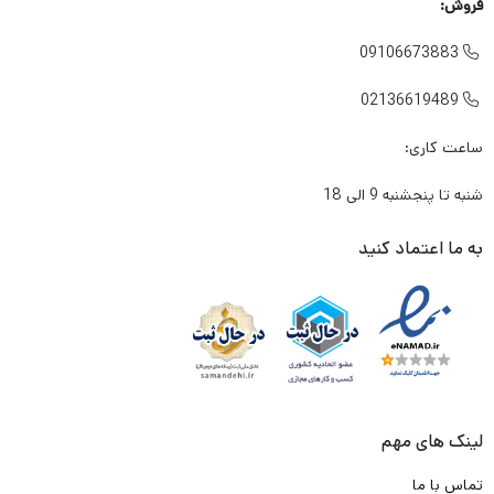
فروش:
لنتی که میخرم باعث آسیب زدین به دیسک چرخ خودرو من
09106673883

نشود؟
02136619489

در شرایطی که معمولا به صورت متناوب و زیاد از تزمز استفاده می
ساعت کاری:
کنم، لنت داغ نشود و کارایی آن پایین نیاید؟
شنبه تا پنجشنبه 9 الی 18
آیا لنتی که میخرم گارانتی دارد؟
برند این لنت ترمز چیست؟ ایرانی است یا خارجی؟
به ما اعتماد کنید
و مهم تر از همه جایی که
این لنت
را تهیه میکنم معتبر است؟
به شما بابت تک تک این دغدغه ها و سوال ها حق می دهیم .
ما در تیم لنت ترمز دات کام و باتوجه به تجربه و شناختی که سال ها
از بازار لنت ترمز داریم. وارد کننده ها و تولیدکننده های با کیفیت لنت
لینک های مهم
ترمز را پیدا کرده ایم. و طبق قرارداد که با آن ها انجام شده، محصولی را
تماس با ما