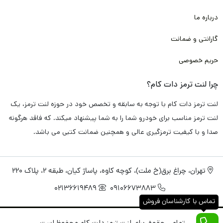
به صورت اختصاصی برای لنت ترمز دات کام تامین و تولید کرده اند که
درباره ما
دقیقا پاسخگو تمامی دغدغه و سوال های شما باشد.
گارانتی و ضمانت
پس به خاطر همین موضوع، با خیال راحت این محصول را برای شما
حریم خصوصی
گارانتی
می کنیم.
چرا لنت ترمز دات کام؟
لنت ترمز عقب بنز کلاس SLK
تامین شده در لنت ترمز دات کام به
لنت ترمز دات کام با توجه به سابقه و تخصص خود در حوزه لنت ترمز، یک
صورت تضمینی
فاقد هرگونه سوت کشیدن و صدا اضافی
می باشد. و
لنت ترمز مناسب برای خودرو شما را به شما پیشنهاد میکند. که فاقد هرگونه
دقیقا مطابق استاندارد های کارخانه
خودرو بنز کلاس SLK
طراحی و
صدا و با کیفیت ترمزگیری عالی و همچنین ضمانت کتبی می باشد.
تولید شده است.
تهران، چراغ برق(خ ملت)، کوچه کاوه، پاساژ کیان، طبقه 2، پلاک 220
راجب عملکرد ترمزگیری سریع و خوب هم باید خدمتتان عرض کنم با
02136619489
09106673883
توجه به تکنولوژی های روز، همچون نانو و مواد اولیه به کار رفته
تماس با کارشناسان فروش
همچون کربن، فایبر، متال و با توجه به پخت کوره ای مناسب و انجام
تمامی حقوق برای لنت ترمز دات کام محفوظ است.