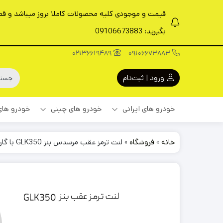
قیمت و موجودی کلیه محصولات کاملا بروز میباشد و قطعا
بگیرید: 09106673883
02136619489
09106673883
ورود | ثبت‌نام
خودرو های ایرانی
خودرو های چینی
خودرو های
خانه
»
فروشگاه
»
لنت ترمز عقب مرسدس بنز GLK350 با گارانتی