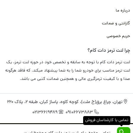
به صورت اختصاصی برای لنت ترمز دات کام تامین و تولید کرده اند که
درباره ما
دقیقا پاسخگو تمامی دغدغه و سوال های شما باشد.
گارانتی و ضمانت
پس به خاطر همین موضوع، با خیال راحت این محصول را برای شما
حریم خصوصی
گارانتی
می کنیم.
چرا لنت ترمز دات کام؟
لنت ترمز جلو بنز GLA45
تامین شده در لنت ترمز دات کام به صورت
لنت ترمز دات کام با توجه به سابقه و تخصص خود در حوزه لنت ترمز، یک
تضمینی
فاقد هرگونه سوت کشیدن و صدا اضافی
می باشد. و دقیقا
لنت ترمز مناسب برای خودرو شما را به شما پیشنهاد میکند. که فاقد هرگونه
مطابق استاندارد های کارخانه
خودرو بنز GLA45
طراحی و تولید شده
صدا و با کیفیت ترمزگیری عالی و همچنین ضمانت کتبی می باشد.
است.
تهران، چراغ برق(خ ملت)، کوچه کاوه، پاساژ کیان، طبقه 2، پلاک 220
راجب عملکرد ترمزگیری سریع و خوب هم باید خدمتتان عرض کنم با
02136619489
09106673883
توجه به تکنولوژی های روز، همچون نانو و مواد اولیه به کار رفته
تماس با کارشناسان فروش
همچون کربن، فایبر، متال و با توجه به پخت کوره ای مناسب و انجام
تمامی حقوق برای لنت ترمز دات کام محفوظ است.