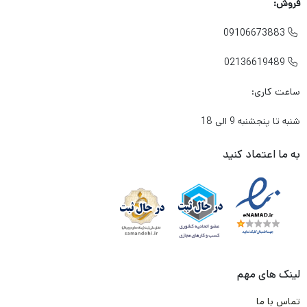
فروش:
لنتی که میخرم باعث آسیب زدین به دیسک چرخ خودرو من
09106673883

نشود؟
02136619489

در شرایطی که معمولا به صورت متناوب و زیاد از تزمز استفاده می
ساعت کاری:
کنم، لنت داغ نشود و کارایی آن پایین نیاید؟
شنبه تا پنجشنبه 9 الی 18
آیا لنتی که میخرم گارانتی دارد؟
برند این لنت ترمز چیست؟ ایرانی است یا خارجی؟
به ما اعتماد کنید
و مهم تر از همه جایی که
این لنت
را تهیه میکنم معتبر است؟
به شما بابت تک تک این دغدغه ها و سوال ها حق می دهیم .
ما در تیم لنت ترمز دات کام و باتوجه به تجربه و شناختی که سال ها
از بازار لنت ترمز داریم. وارد کننده ها و تولیدکننده های با کیفیت لنت
لینک های مهم
ترمز را پیدا کرده ایم. و طبق قرارداد که با آن ها انجام شده، محصولی را
تماس با ما