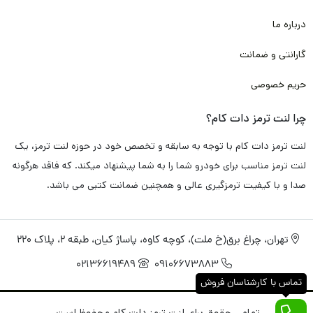
به صورت اختصاصی برای لنت ترمز دات کام تامین و تولید کرده اند که
درباره ما
دقیقا پاسخگو تمامی دغدغه و سوال های شما باشد.
گارانتی و ضمانت
پس به خاطر همین موضوع، با خیال راحت این محصول را برای شما
حریم خصوصی
گارانتی
می کنیم.
چرا لنت ترمز دات کام؟
لنت ترمز عقب بنز G63
تامین شده در لنت ترمز دات کام به صورت
لنت ترمز دات کام با توجه به سابقه و تخصص خود در حوزه لنت ترمز، یک
تضمینی
فاقد هرگونه سوت کشیدن و صدا اضافی
می باشد. و دقیقا
لنت ترمز مناسب برای خودرو شما را به شما پیشنهاد میکند. که فاقد هرگونه
مطابق استاندارد های کارخانه
خودرو بنز G63
طراحی و تولید شده
صدا و با کیفیت ترمزگیری عالی و همچنین ضمانت کتبی می باشد.
است.
تهران، چراغ برق(خ ملت)، کوچه کاوه، پاساژ کیان، طبقه 2، پلاک 220
راجب عملکرد ترمزگیری سریع و خوب هم باید خدمتتان عرض کنم با
02136619489
09106673883
توجه به تکنولوژی های روز، همچون نانو و مواد اولیه به کار رفته
تماس با کارشناسان فروش
همچون کربن، فایبر، متال و با توجه به پخت کوره ای مناسب و انجام
تمامی حقوق برای لنت ترمز دات کام محفوظ است.