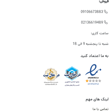
فروش:
لنتی که میخرم باعث آسیب زدین به دیسک چرخ خودرو من
09106673883

نشود؟
02136619489

در شرایطی که معمولا به صورت متناوب و زیاد از تزمز استفاده می
ساعت کاری:
کنم، لنت داغ نشود و کارایی آن پایین نیاید؟
شنبه تا پنجشنبه 9 الی 18
آیا لنتی که میخرم گارانتی دارد؟
برند این لنت ترمز چیست؟ ایرانی است یا خارجی؟
به ما اعتماد کنید
و مهم تر از همه جایی که
این لنت
را تهیه میکنم معتبر است؟
به شما بابت تک تک این دغدغه ها و سوال ها حق می دهیم .
ما در تیم لنت ترمز دات کام و باتوجه به تجربه و شناختی که سال ها
از بازار لنت ترمز داریم. وارد کننده ها و تولیدکننده های با کیفیت لنت
لینک های مهم
ترمز را پیدا کرده ایم. و طبق قرارداد که با آن ها انجام شده، محصولی را
تماس با ما