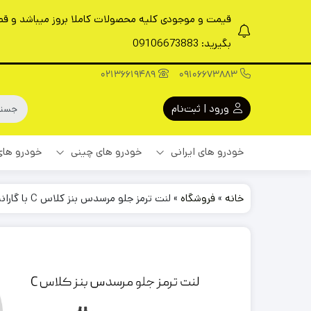
قیمت و موجودی کلیه محصولات کاملا بروز میباشد و قطعا
بگیرید: 09106673883
02136619489
09106673883
ورود | ثبت‌نام
خودرو های ایرانی
خودرو های چینی
خودرو های
خانه
»
فروشگاه
»
لنت ترمز جلو مرسدس بنز کلاس C با گارانتی