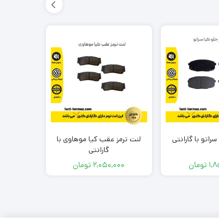
سراتو با گارانتی
لنت ترمز عقب کیا موهاوی با
لنت ترمز
گارانتی
1,8
تومان
2,050,000
تومان
000