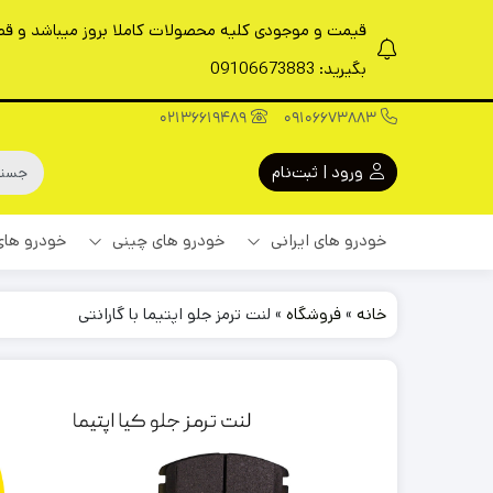
قیمت و موجودی کلیه محصولات کاملا بروز میباشد و قطعا
بگیرید: 09106673883
02136619489
09106673883
ورود | ثبت‌نام
خودرو های ایرانی
خودرو های چینی
خودرو های
خانه
»
فروشگاه
»
لنت ترمز جلو اپتیما با گارانتی