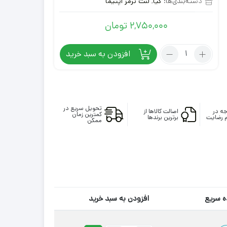
دسته‌بندی‌ها:
کیا
,
لنت ترمز اپتیما
در
امتیازدهی
مشتری
2,750,000
تومان
تعداد:
افزودن به سبد خرید
لنت
ترمز
جلو
اپتیما
تحویل سریع در
با
ه در
اصالت کالاها از
کمترین زمان
 رضایت
برترین برندها
ممکن
گارانتی
 سریع
افزودن به سبد خرید