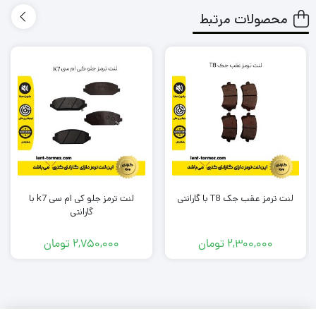
ترمز گیری خوب و سریعی دارد؟
محصولات مرتبط
طول عمر کوتاهی نداشته باشد و مجبور باشم بعد از یک مدت
کوتاه دوباره لنت را تعویض کنم؟
لنتی که میخرم باعث آسیب زدین به دیسک چرخ خودرو من
نشود؟
در شرایطی که معمولا به صورت متناوب و زیاد از تزمز استفاده می
کنم، لنت داغ نشود و کارایی آن پایین نیاید؟
آیا لنتی که میخرم گارانتی دارد؟
لنت ترمز عقب جک T8 با گارانتی
لنت ترمز جلو کی ام سی k7 با
برند این لنت ترمز چیست؟ ایرانی است یا خارجی؟
گارانتی
و مهم تر از همه جایی که
این لنت
را تهیه میکنم معتبر است؟
2,300,000
تومان
2,750,000
تومان
به شما بابت تک تک این دغدغه ها و سوال ها حق می دهیم .
ما در تیم لنت ترمز دات کام و باتوجه به تجربه و شناختی که سال ها