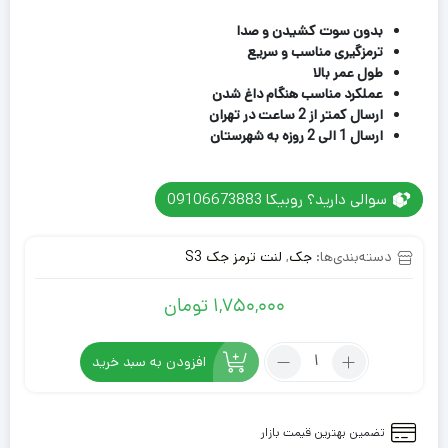
3
امتیازدهی
4.33
از 5
بدون سوت کشیدن و صدا
در
ترمزگیری مناسب و سریع
امتیازدهی
طول عمر بالا
مشتری
عملکرد مناسب هنگام داغ شدن
ارسال کمتر از 2 ساعت در تهران
ارسال 1 الی 2 روزه به شهرستان
سوالی دارید؟ روبیکا 09106673883
دسته‌بندی‌ها:
جک
,
لنت ترمز جک S3
1,750,000
تومان
تعداد:
افزودن به سبد خرید
لنت
عقب
جک
تضمین بهترین قیمت بازار