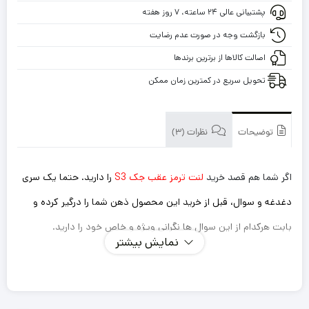
S3
پشتیبانی عالی ۲۴ ساعته، ۷ روز هفته
با
گارانتی
بازگشت وجه در صورت عدم رضایت
اصالت کالاها از برترین برندها
تحویل سریع در کمترین زمان ممکن
توضیحات
نظرات (3)
اگر شما هم قصد خرید
لنت ترمز عقب جک S3
را دارید. حتما یک سری
دغدغه و سوال، قبل از خرید این محصول ذهن شما را درگیر کرده و
بابت هرکدام از این سوال ها نگرانی ویژه و خاص خود را دارید.
نمایش بیشتر
اینکه این لنت ترمزی که میخرم داستان سوت کشیدن و صدا
دادن را نداشته باشد؟