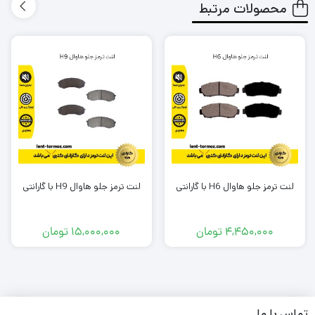
محصولات مرتبط
طول عمر کوتاهی نداشته باشد و مجبور باشم بعد از یک مدت
کوتاه دوباره لنت را تعویض کنم؟
لنتی که میخرم باعث آسیب زدین به دیسک چرخ خودرو من
نشود؟
در شرایطی که معمولا به صورت متناوب و زیاد از تزمز استفاده می
کنم، لنت داغ نشود و کارایی آن پایین نیاید؟
آیا لنتی که میخرم گارانتی دارد؟
لنت ترمز جلو هاوال H6 با گارانتی
لنت ترمز جلو هاوال H9 با گارانتی
برند این لنت ترمز چیست؟ ایرانی است یا خارجی؟
و مهم تر از همه جایی که
این لنت
را تهیه میکنم معتبر است؟
4,450,000
تومان
15,000,000
تومان
به شما بابت تک تک این دغدغه ها و سوال ها حق می دهیم .
ما در تیم لنت ترمز دات کام و باتوجه به تجربه و شناختی که سال ها
تماس با ما