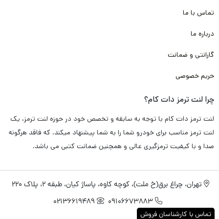
تماس با ما
همچون کربن، فایبر، متال و با توجه به پخت کوره ای مناسب و انجام
آزمایش های فنی متعدد برای
خودرو هاوال H2،
این محصول داری
درباره ما
عملکرد ترمز گیری مناسب و سریع
می باشد. که همین ویژگی می تواند
گارانتی و ضمانت
از تصادفات جاده ای و شهری جلوگیری کند.
حریم خصوصی
و همین استفاده از مواد اولیه با کیفیت در تولید باعث می شود که
چرا لنت ترمز دات کام؟
این لنت ترمز دارای
طول عمر طولانی
باشد. و در این مدت زمان هیچ
لنت ترمز دات کام با توجه به سابقه و تخصص خود در حوزه لنت ترمز، یک
گونه
آسیبی به دیسک چرخ خودرو شما وارد نکند
. و شما را متحمل هزینه
لنت ترمز مناسب برای خودرو شما را به شما پیشنهاد میکند. که فاقد هرگونه
های بیشتر نکند.
صدا و با کیفیت ترمزگیری عالی و همچنین ضمانت کتبی می باشد.
علاوه بر آن باتوجه استفاده از تکنولوژی نانو و تکنولوژی های روز دنیا
تهران، چراغ برق(خ ملت)، کوچه کاوه، پاساژ کیان، طبقه 2، پلاک 220
در ساخت این لنت ترمز، باعث شده مواقعی که راننده به صورت
02136619489
09106673883
متناوب از ترمز استفاده می کند.
لنت داغ نکند
. و کارایی و عملکرد آن
تماس با کارشناسان فروش