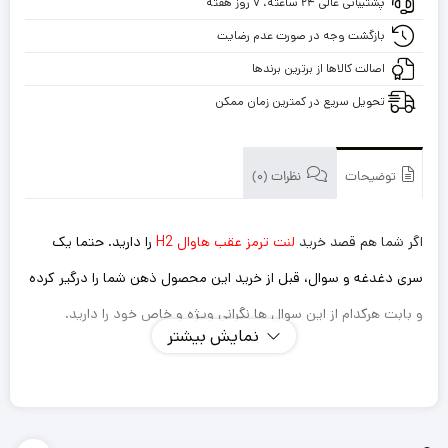
پشتیبانی عالی ۲۴ ساعته، ۷ روز هفته
H2
با
بازگشت وجه در صورت عدم رضایت
گارانتی
اصالت کالاها از برترین برندها
تحویل سریع در کمترین زمان ممکن
توضیحات
نظرات (0)
اگر شما هم قصد خرید
لنت ترمز عقب هاوال H2
را دارید. حتما یک
سری دغدغه و سوال، قبل از خرید این محصول ذهن شما را درگیر کرده
و بابت هرکدام از این سوال ها نگرانی ویژه و خاص خود را دارید.
نمایش بیشتر
اینکه این لنت ترمزی که میخرم داستان سوت کشیدن و صدا
دادن را نداشته باشد؟
ترمز گیری خوب و سریعی دارد؟