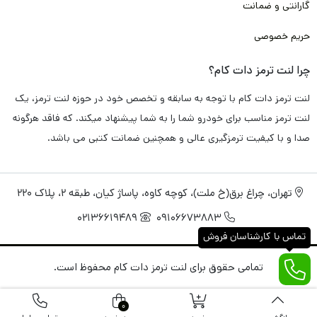
گارانتی و ضمانت
پس به خاطر همین موضوع، با خیال راحت این محصول را برای شما
حریم خصوصی
گارانتی
می کنیم.
چرا لنت ترمز دات کام؟
لنت ترمز عقب سیتروئن C5
تامین شده در لنت ترمز دات کام به
لنت ترمز دات کام با توجه به سابقه و تخصص خود در حوزه لنت ترمز، یک
صورت تضمینی
فاقد هرگونه سوت کشیدن و صدا اضافی
می باشد. و
لنت ترمز مناسب برای خودرو شما را به شما پیشنهاد میکند. که فاقد هرگونه
دقیقا مطابق استاندارد های کارخانه
خودرو سیتروئن C5
طراحی و
صدا و با کیفیت ترمزگیری عالی و همچنین ضمانت کتبی می باشد.
تولید شده است.
تهران، چراغ برق(خ ملت)، کوچه کاوه، پاساژ کیان، طبقه 2، پلاک 220
راجب عملکرد ترمزگیری سریع و خوب هم باید خدمتتان عرض کنم با
02136619489
09106673883
توجه به تکنولوژی های روز، همچون نانو و مواد اولیه به کار رفته
تماس با کارشناسان فروش
همچون کربن، فایبر، متال و با توجه به پخت کوره ای مناسب و انجام
تمامی حقوق برای لنت ترمز دات کام محفوظ است.
آزمایش های فنی متعدد برای
خودرو سیتروئن C5،
این محصول داری
عملکرد ترمز گیری مناسب و سریع
می باشد. که همین ویژگی می تواند
0