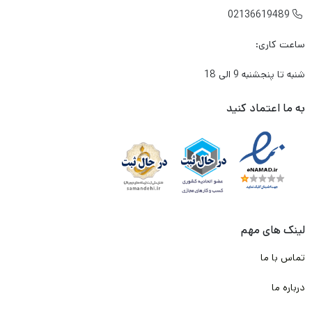
02136619489

در شرایطی که معمولا به صورت متناوب و زیاد از تزمز استفاده می
ساعت کاری:
کنم، لنت داغ نشود و کارایی آن پایین نیاید؟
شنبه تا پنجشنبه 9 الی 18
آیا لنتی که میخرم گارانتی دارد؟
برند این لنت ترمز چیست؟ ایرانی است یا خارجی؟
به ما اعتماد کنید
و مهم تر از همه جایی که
این لنت
را تهیه میکنم معتبر است؟
به شما بابت تک تک این دغدغه ها و سوال ها حق می دهیم .
ما در تیم لنت ترمز دات کام و باتوجه به تجربه و شناختی که سال ها
از بازار لنت ترمز داریم. وارد کننده ها و تولیدکننده های با کیفیت لنت
لینک های مهم
ترمز را پیدا کرده ایم. و طبق قرارداد که با آن ها انجام شده، محصولی را
تماس با ما
به صورت اختصاصی برای لنت ترمز دات کام تامین و تولید کرده اند که
درباره ما
دقیقا پاسخگو تمامی دغدغه و سوال های شما باشد.