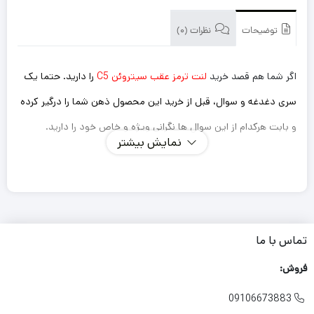
توضیحات
نظرات (0)
اگر شما هم قصد خرید
لنت ترمز عقب سیتروئن C5
را دارید. حتما یک
سری دغدغه و سوال، قبل از خرید این محصول ذهن شما را درگیر کرده
و بابت هرکدام از این سوال ها نگرانی ویژه و خاص خود را دارید.
نمایش بیشتر
اینکه این لنت ترمزی که میخرم داستان سوت کشیدن و صدا
دادن را نداشته باشد؟
ترمز گیری خوب و سریعی دارد؟
طول عمر کوتاهی نداشته باشد و مجبور باشم بعد از یک مدت
تماس با ما
کوتاه دوباره لنت را تعویض کنم؟
فروش:
لنتی که میخرم باعث آسیب زدین به دیسک چرخ خودرو من
09106673883

نشود؟