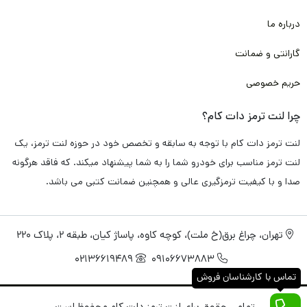
به صورت اختصاصی برای لنت ترمز دات کام تامین و تولید کرده اند که
درباره ما
دقیقا پاسخگو تمامی دغدغه و سوال های شما باشد.
گارانتی و ضمانت
پس به خاطر همین موضوع، با خیال راحت این محصول را برای شما
حریم خصوصی
گارانتی
می کنیم.
چرا لنت ترمز دات کام؟
لنت ترمز جلو بی ام و X3
تامین شده در لنت ترمز دات کام به صورت
لنت ترمز دات کام با توجه به سابقه و تخصص خود در حوزه لنت ترمز، یک
تضمینی
فاقد هرگونه سوت کشیدن و صدا اضافی
می باشد. و دقیقا
لنت ترمز مناسب برای خودرو شما را به شما پیشنهاد میکند. که فاقد هرگونه
مطابق استاندارد های کارخانه
خودرو بی ام و X3
طراحی و تولید شده
صدا و با کیفیت ترمزگیری عالی و همچنین ضمانت کتبی می باشد.
است.
تهران، چراغ برق(خ ملت)، کوچه کاوه، پاساژ کیان، طبقه 2، پلاک 220
راجب عملکرد ترمزگیری سریع و خوب هم باید خدمتتان عرض کنم با
02136619489
09106673883
توجه به تکنولوژی های روز، همچون نانو و مواد اولیه به کار رفته
تماس با کارشناسان فروش
همچون کربن، فایبر، متال و با توجه به پخت کوره ای مناسب و انجام
تمامی حقوق برای لنت ترمز دات کام محفوظ است.