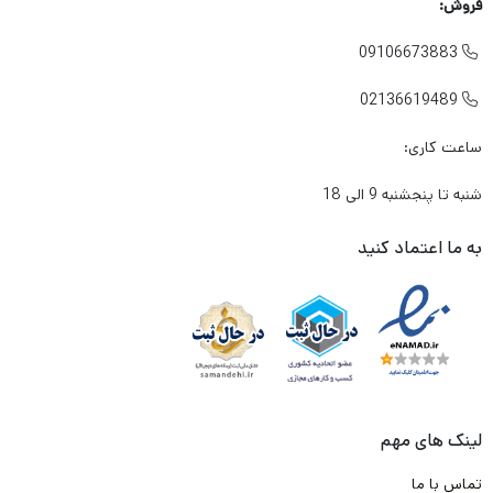
فروش:
لنتی که میخرم باعث آسیب زدین به دیسک چرخ خودرو من
09106673883

نشود؟
02136619489

در شرایطی که معمولا به صورت متناوب و زیاد از تزمز استفاده می
ساعت کاری:
کنم، لنت داغ نشود و کارایی آن پایین نیاید؟
شنبه تا پنجشنبه 9 الی 18
آیا لنتی که میخرم گارانتی دارد؟
برند این لنت ترمز چیست؟ ایرانی است یا خارجی؟
به ما اعتماد کنید
و مهم تر از همه جایی که
این لنت
را تهیه میکنم معتبر است؟
به شما بابت تک تک این دغدغه ها و سوال ها حق می دهیم .
ما در تیم لنت ترمز دات کام و باتوجه به تجربه و شناختی که سال ها
از بازار لنت ترمز داریم. وارد کننده ها و تولیدکننده های با کیفیت لنت
لینک های مهم
ترمز را پیدا کرده ایم. و طبق قرارداد که با آن ها انجام شده، محصولی را
تماس با ما