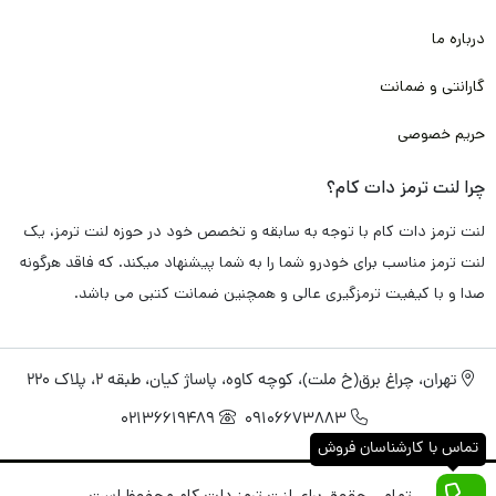
به صورت اختصاصی برای لنت ترمز دات کام تامین و تولید کرده اند که
درباره ما
دقیقا پاسخگو تمامی دغدغه و سوال های شما باشد.
گارانتی و ضمانت
پس به خاطر همین موضوع، با خیال راحت این محصول را برای شما
حریم خصوصی
گارانتی
می کنیم.
چرا لنت ترمز دات کام؟
لنت ترمز جلو آئودی Q3
تامین شده در لنت ترمز دات کام به صورت
لنت ترمز دات کام با توجه به سابقه و تخصص خود در حوزه لنت ترمز، یک
تضمینی
فاقد هرگونه سوت کشیدن و صدا اضافی
می باشد. و دقیقا
لنت ترمز مناسب برای خودرو شما را به شما پیشنهاد میکند. که فاقد هرگونه
مطابق استاندارد های کارخانه
خودرو آئودی Q3
طراحی و تولید شده
صدا و با کیفیت ترمزگیری عالی و همچنین ضمانت کتبی می باشد.
است.
تهران، چراغ برق(خ ملت)، کوچه کاوه، پاساژ کیان، طبقه 2، پلاک 220
راجب عملکرد ترمزگیری سریع و خوب هم باید خدمتتان عرض کنم با
02136619489
09106673883
توجه به تکنولوژی های روز، همچون نانو و مواد اولیه به کار رفته
تماس با کارشناسان فروش
همچون کربن، فایبر، متال و با توجه به پخت کوره ای مناسب و انجام
تمامی حقوق برای لنت ترمز دات کام محفوظ است.