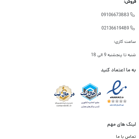
فروش:
لنتی که میخرم باعث آسیب زدین به دیسک چرخ خودرو من
09106673883

نشود؟
02136619489

در شرایطی که معمولا به صورت متناوب و زیاد از تزمز استفاده می
ساعت کاری:
کنم، لنت داغ نشود و کارایی آن پایین نیاید؟
شنبه تا پنجشنبه 9 الی 18
آیا لنتی که میخرم گارانتی دارد؟
برند این لنت ترمز چیست؟ ایرانی است یا خارجی؟
به ما اعتماد کنید
و مهم تر از همه جایی که
این لنت
را تهیه میکنم معتبر است؟
به شما بابت تک تک این دغدغه ها و سوال ها حق می دهیم .
ما در تیم لنت ترمز دات کام و باتوجه به تجربه و شناختی که سال ها
از بازار لنت ترمز داریم. وارد کننده ها و تولیدکننده های با کیفیت لنت
لینک های مهم
ترمز را پیدا کرده ایم. و طبق قرارداد که با آن ها انجام شده، محصولی را
تماس با ما