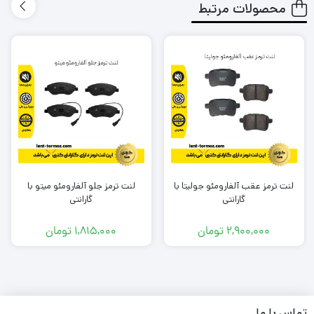
محصولات مرتبط
طول عمر کوتاهی نداشته باشد و مجبور باشم بعد از یک مدت
کوتاه دوباره لنت را تعویض کنم؟
لنتی که میخرم باعث آسیب زدین به دیسک چرخ خودرو من
نشود؟
در شرایطی که معمولا به صورت متناوب و زیاد از تزمز استفاده می
کنم، لنت داغ نشود و کارایی آن پایین نیاید؟
آیا لنتی که میخرم گارانتی دارد؟
لنت ترمز عقب آلفارومئو جولیتا با
لنت ترمز جلو آلفارومئو میتو با
برند این لنت ترمز چیست؟ ایرانی است یا خارجی؟
گارانتی
گارانتی
و مهم تر از همه جایی که
این لنت
را تهیه میکنم معتبر است؟
2,900,000
تومان
1,815,000
تومان
به شما بابت تک تک این دغدغه ها و سوال ها حق می دهیم .
ما در تیم لنت ترمز دات کام و باتوجه به تجربه و شناختی که سال ها
تماس با ما