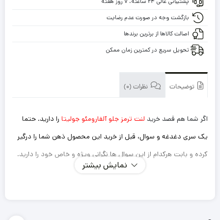
پشتیبانی عالی ۲۴ ساعته، ۷ روز هفته
جولیتا
با
بازگشت وجه در صورت عدم رضایت
گارانتی
اصالت کالاها از برترین برندها
تحویل سریع در کمترین زمان ممکن
توضیحات
نظرات (0)
اگر شما هم قصد خرید
لنت ترمز جلو آلفارومئو جولیتا
را دارید. حتما
یک سری دغدغه و سوال، قبل از خرید این محصول ذهن شما را درگیر
کرده و بابت هرکدام از این سوال ها نگرانی ویژه و خاص خود را دارید.
نمایش بیشتر
اینکه این لنت ترمزی که میخرم داستان سوت کشیدن و صدا
دادن را نداشته باشد؟
ترمز گیری خوب و سریعی دارد؟