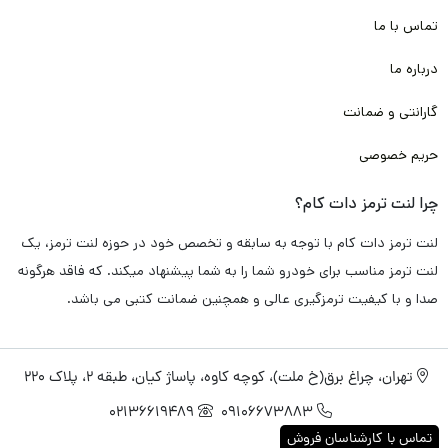
تماس با ما
همچون کربن، فایبر، متال و با توجه به پخت کوره ای مناسب و انجام
آزمایش های فنی متعدد برای
خودرو آلفارومئو جولیتا،
این محصول
درباره ما
داری
عملکرد ترمز گیری مناسب و سریع
می باشد. که همین ویژگی می
گارانتی و ضمانت
تواند از تصادفات جاده ای و شهری جلوگیری کند.
حریم خصوصی
و همین استفاده از مواد اولیه با کیفیت در تولید باعث می شود که
چرا لنت ترمز دات کام؟
این لنت ترمز دارای
طول عمر طولانی
باشد. و در این مدت زمان هیچ
لنت ترمز دات کام با توجه به سابقه و تخصص خود در حوزه لنت ترمز، یک
گونه
آسیبی به دیسک چرخ خودرو شما وارد نکند
. و شما را متحمل هزینه
لنت ترمز مناسب برای خودرو شما را به شما پیشنهاد میکند. که فاقد هرگونه
های بیشتر نکند.
صدا و با کیفیت ترمزگیری عالی و همچنین ضمانت کتبی می باشد.
علاوه بر آن باتوجه استفاده از تکنولوژی نانو و تکنولوژی های روز دنیا
تهران، چراغ برق(خ ملت)، کوچه کاوه، پاساژ کیان، طبقه 2، پلاک 220
در ساخت این لنت ترمز، باعث شده مواقعی که راننده به صورت
02136619489
09106673883
متناوب از ترمز استفاده می کند.
لنت داغ نکند
. و کارایی و عملکرد آن
تماس با کارشناسان فروش