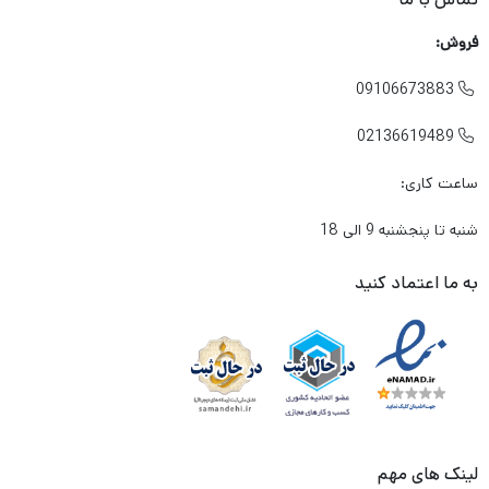
فروش:
09106673883

02136619489

ساعت کاری:
شنبه تا پنجشنبه 9 الی 18
به ما اعتماد کنید
لینک های مهم