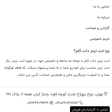
تماس با ما
درباره ما
گارانتی و ضمانت
حریم خصوصی
چرا لنت ترمز دات کام؟
لنت ترمز دات کام با توجه به سابقه و تخصص خود در حوزه لنت ترمز، یک
لنت ترمز مناسب برای خودرو شما را به شما پیشنهاد میکند. که فاقد هرگونه
صدا و با کیفیت ترمزگیری عالی و همچنین ضمانت کتبی می باشد.
تهران، چراغ برق(خ ملت)، کوچه کاوه، پاساژ کیان، طبقه 2، پلاک 220
02136619489
09106673883
تماس با کارشناسان فروش