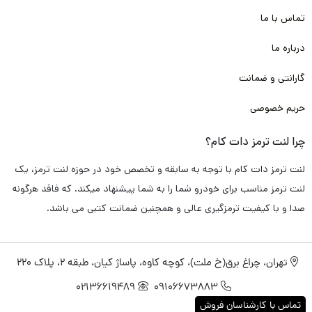
تماس با ما
درباره ما
گارانتی و ضمانت
حریم خصوصی
چرا لنت ترمز دات کام؟
لنت ترمز دات کام با توجه به سابقه و تخصص خود در حوزه لنت ترمز، یک
لنت ترمز مناسب برای خودرو شما را به شما پیشنهاد میکند. که فاقد هرگونه
صدا و با کیفیت ترمزگیری عالی و همچنین ضمانت کتبی می باشد.
تهران، چراغ برق(خ ملت)، کوچه کاوه، پاساژ کیان، طبقه 2، پلاک 220
02136619489
09106673883
تماس با کارشناسان فروش