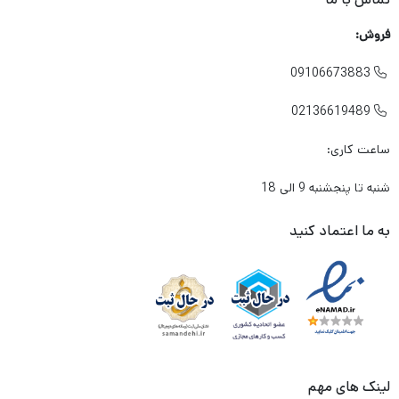
فروش:
09106673883

02136619489

ساعت کاری:
شنبه تا پنجشنبه 9 الی 18
به ما اعتماد کنید
لینک های مهم