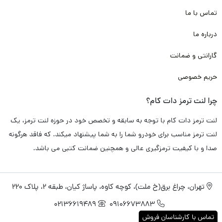
تماس با ما
درباره ما
گارانتی و ضمانت
حریم خصوصی
چرا لنت ترمز دات کام؟
لنت ترمز دات کام با توجه به سابقه و تخصص خود در حوزه لنت ترمز، یک
لنت ترمز مناسب برای خودرو شما را به شما پیشنهاد میکند. که فاقد هرگونه
صدا و با کیفیت ترمزگیری عالی و همچنین ضمانت کتبی می باشد.
تهران، چراغ برق(خ ملت)، کوچه کاوه، پاساژ کیان، طبقه 2، پلاک 220
02136619489
09106673883
تماس با کارشناسان فروش