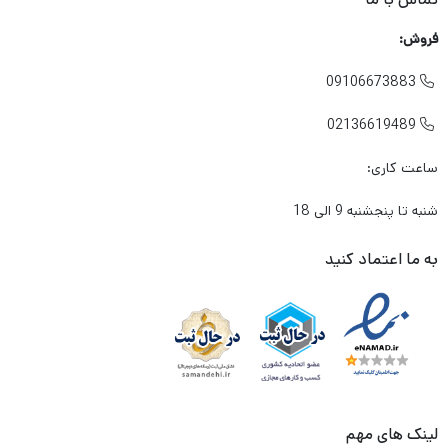
فروش:
09106673883

02136619489

ساعت کاری:
شنبه تا پنجشنبه 9 الی 18
به ما اعتماد کنید
لینک های مهم