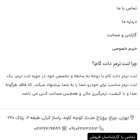
تماس با ما
درباره ما
گارانتی و ضمانت
حریم خصوصی
چرا لنت ترمز دات کام؟
لنت ترمز دات کام با توجه به سابقه و تخصص خود در حوزه لنت ترمز، یک
لنت ترمز مناسب برای خودرو شما را به شما پیشنهاد میکند. که فاقد هرگونه
صدا و با کیفیت ترمزگیری عالی و همچنین ضمانت کتبی می باشد.
تهران، چراغ برق(خ ملت)، کوچه کاوه، پاساژ کیان، طبقه 2، پلاک 220
02136619489
09106673883
تماس با کارشناسان فروش