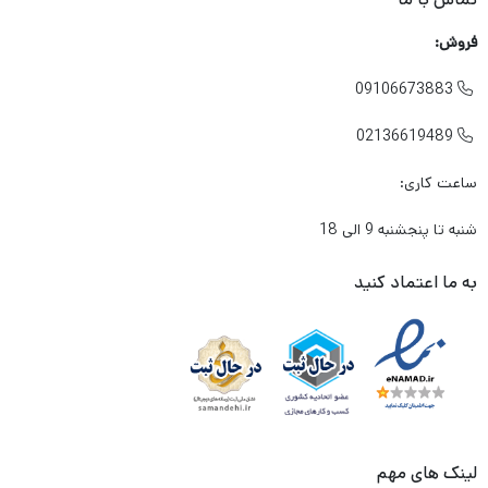
فروش:
09106673883

02136619489

ساعت کاری:
شنبه تا پنجشنبه 9 الی 18
به ما اعتماد کنید
لینک های مهم