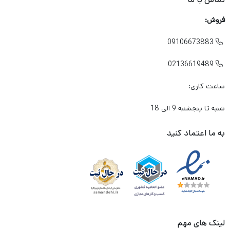
فروش:
09106673883

02136619489

ساعت کاری:
شنبه تا پنجشنبه 9 الی 18
به ما اعتماد کنید
لینک های مهم