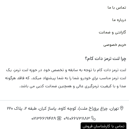
تماس با ما
درباره ما
گارانتی و ضمانت
حریم خصوصی
چرا لنت ترمز دات کام؟
لنت ترمز دات کام با توجه به سابقه و تخصص خود در حوزه لنت ترمز، یک
لنت ترمز مناسب برای خودرو شما را به شما پیشنهاد میکند. که فاقد هرگونه
صدا و با کیفیت ترمزگیری عالی و همچنین ضمانت کتبی می باشد.
تهران، چراغ برق(خ ملت)، کوچه کاوه، پاساژ کیان، طبقه 2، پلاک 220
02136619489
09106673883
تماس با کارشناسان فروش