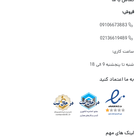
فروش:
09106673883

02136619489

ساعت کاری:
شنبه تا پنجشنبه 9 الی 18
به ما اعتماد کنید
لینک های مهم