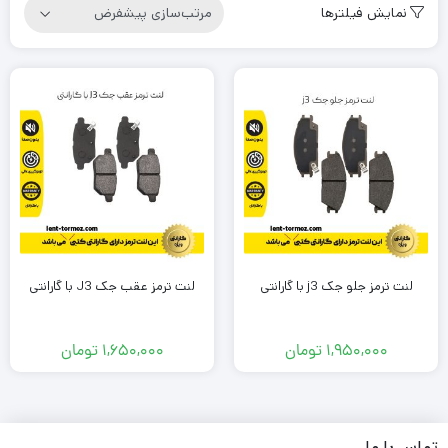
نمایش فیلترها
لنت ترمز جلو جک j3 با گارانتی
لنت ترمز عقب جک J3 با گارانتی
1,950,000
تومان
1,650,000
تومان
تماس با ما