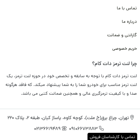
تماس با ما
درباره ما
گارانتی و ضمانت
حریم خصوصی
چرا لنت ترمز دات کام؟
لنت ترمز دات کام با توجه به سابقه و تخصص خود در حوزه لنت ترمز، یک
لنت ترمز مناسب برای خودرو شما را به شما پیشنهاد میکند. که فاقد هرگونه
صدا و با کیفیت ترمزگیری عالی و همچنین ضمانت کتبی می باشد.
تهران، چراغ برق(خ ملت)، کوچه کاوه، پاساژ کیان، طبقه 2، پلاک 220
02136619489
09106673883
تماس با کارشناسان فروش